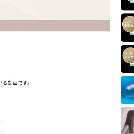
いる動画です。
）