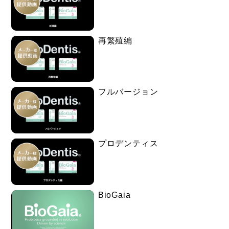
ただく
②当院から連携先の医科へ紹介状をお出しすることも可
再繁殖編
能
なお、こちらの動画はデンツプライシロナの製品を導入
されている医院様のみ放映できる動画でございます。
フルバージョン
院内掲示パネルでも患者さんに詳しく説明できます！！
詳細は下記リンクより↓
プロデンティス
https://toothtooth-shop.com/category/panel-sirona/
BioGaia