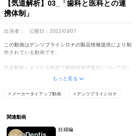
【気道解析】03_「歯科と医科との連
携体制」
出演者：
公開日：2022/03/07
この動画はデンツプライシロナの製品情報提供により制
作されている動画です。
気道解析にまつわる動画で睡眠時無呼吸症について詳し
く説明をしております。
もっと見る
【気道解析ソフト SICATエアー シリーズ第3弾】
メーカータイアップ動画
デンツプライシロナ
歯科と医科との連携体制についての説明動画です。
関連動画
〈閉塞性睡眠無呼吸症にて、治療を受ける為には？〉
妊婦編
①医科で「睡眠検査」を受けて頂き、紹介状をお持ちい