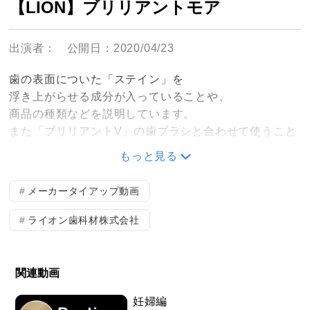
【LION】ブリリアントモア
出演者：
公開日：2020/04/23
歯の表面についた「ステイン」を
浮き上がらせる成分が入っていることや、
商品の種類などを説明しています。
また「ブリリアントV」の歯ブラシと合わせて使うこと
で、
もっと見る
歯を美しく保てることや、歯の磨きやすさなどを
説明しています。
メーカータイアップ動画
こちらの動画はライオン歯科材株式会社の監修のもと、
制作している動画です。
ライオン歯科材株式会社
関連動画
妊婦編