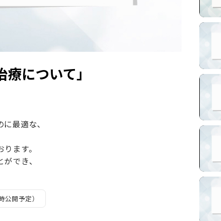
治療について」
のに最適な、
おります。
とができ、
時公開予定）