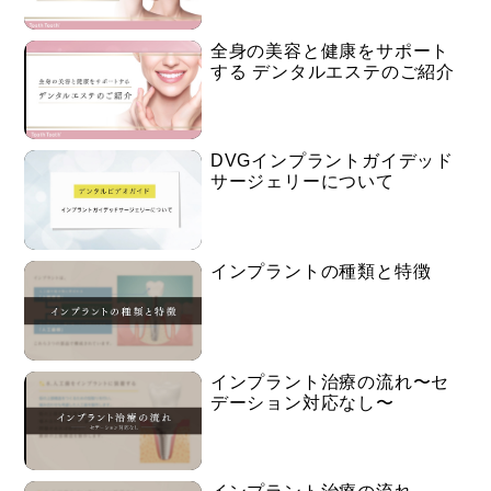
詳細は下記リンクより↓
全身の美容と健康をサポート
する デンタルエステのご紹介
https://toothtooth-
shop.com/%e3%83%91%e3%83%8d%e3%83%ab-5/
DVGインプラントガイデッド
サージェリーについて
インプラントの種類と特徴
インプラント治療の流れ〜セ
デーション対応なし〜