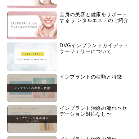
・入れ歯、ブリッジ、インプラントの耐久年数
全身の美容と健康をサポート
する デンタルエステのご紹介
・インプラントの構造について
・インプラント構造がもたらす、ブリッジと入れ歯との
比較
DVGインプラントガイデッド
サージェリーについて
・ブリッジ治療の削る量（CG映像）
・インプラント治療の削る量（CG映像）
インプラントの種類と特徴
院内掲示パネルでも患者さんに詳しく説明できます！！
詳細は下記リンクより↓
インプラント治療の流れ〜セ
デーション対応なし〜
https://toothtooth-
shop.com/%e3%83%91%e3%83%8d%e3%83%ab-5/