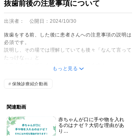
抜歯前後の注意事項について
出演者：
公開日：2024/10/30
抜歯をする前、した後に患者さんへの注意事項の説明は
必須です。
説明し、その場では理解していても後々「なんて言って
たっけな…」と
注意点を忘れてしまうことも多くあります！
もっと見る
待合室や診療の合間にモニターで注意事項を流すこと
で、
保険診療紹介動画
視覚的により多くの情報をキャッチしていただくことが
できます。
①抜歯前の注意事項
関連動画
②抜歯直後の注意事項
③抜歯翌日以降の注意事項
赤ちゃんが口に手や物を入れ
るのはナゼ？大切な理由があ
り…