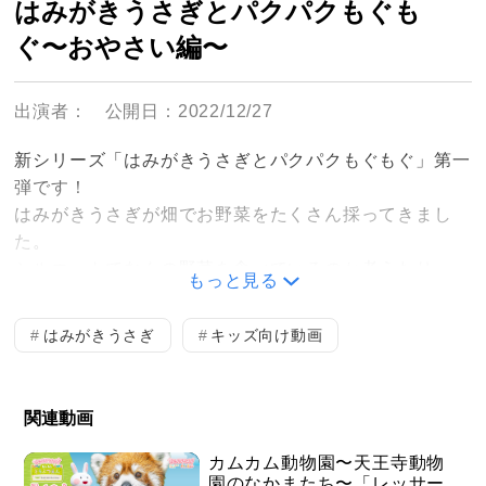
はみがきうさぎとパクパクもぐも
ぐ〜おやさい編〜
出演者：
公開日：2022/12/27
新シリーズ「はみがきうさぎとパクパクもぐもぐ」第一
弾です！
はみがきうさぎが畑でお野菜をたくさん採ってきまし
た。
シルエットでなんの野菜を食べているのか考えたり、
もっと見る
はみがきうさぎが美味しそうに食べている様子を見るこ
とができたりと
はみがきうさぎ
キッズ向け動画
お子さんも夢中になってご覧いただけること間違いなし
です!
お子さんに食べることの楽しさや噛むことの重要性、
関連動画
そして食後の歯みがきの重要性をお伝えできる動画とな
っております。
カムカム動物園〜天王寺動物
園のなかまたち〜「レッサー