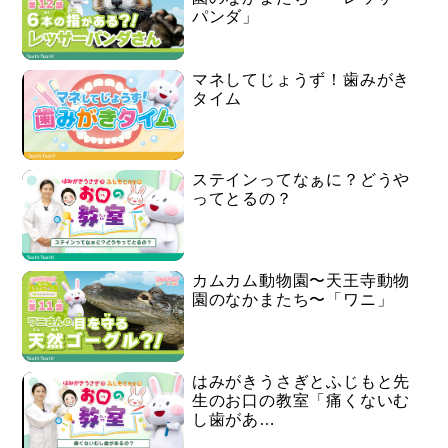
パンダ」
マネしてじょうず！歯みがき
タイム
ステインってなぁに？どうや
ってとるの？
カムカム動物園〜天王寺動物
園のなかまたち〜「ワニ」
はみがきうさぎとふじもと先
生のお口の教室「痛くないむ
し歯があ…