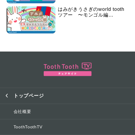
はみがきうさぎのworld tooth
ツアー 〜モンゴル編…
トップページ
会社概要
ToothToothTV