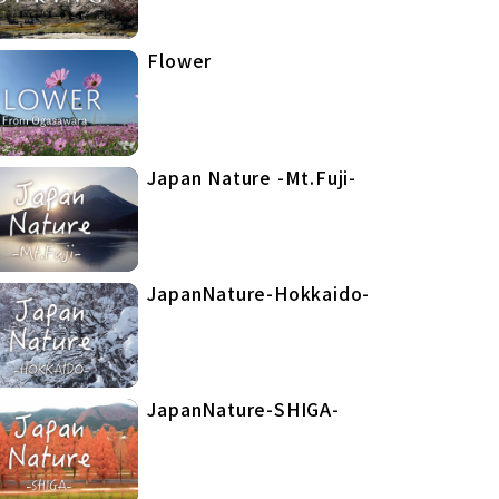
Flower
Japan Nature -Mt.Fuji-
JapanNature-Hokkaido-
JapanNature-SHIGA-