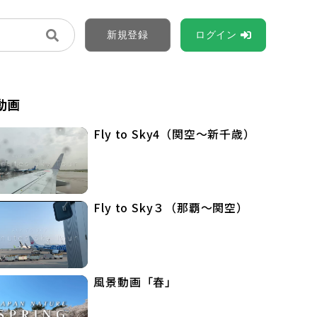
新規登録
ログイン
動画
Fly to Sky4（関空〜新千歳）
Fly to Sky３（那覇〜関空）
風景動画「春」