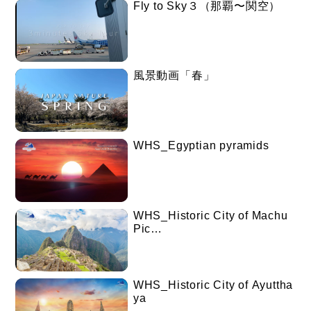
Fly to Sky３（那覇〜関空）
風景動画「春」
WHS_Egyptian pyramids
WHS_Historic City of Machu
Pic…
WHS_Historic City of Ayuttha
ya